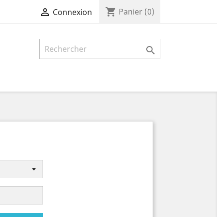
shopping_cart

Panier
(0)
Connexion
