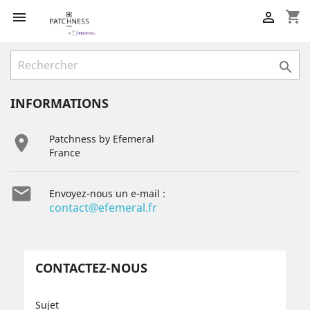
shopping_cart



INFORMATIONS

Patchness by Efemeral
France

Envoyez-nous un e-mail :
contact@efemeral.fr
CONTACTEZ-NOUS
Sujet